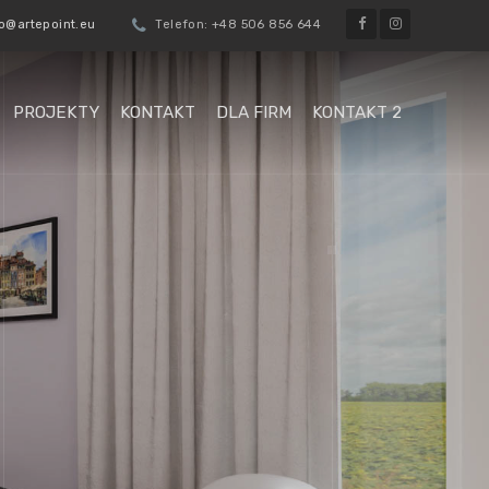
@oiduts :liam-E
Telefon: +48 506 856 644
PROJEKTY
KONTAKT
DLA FIRM
KONTAKT 2