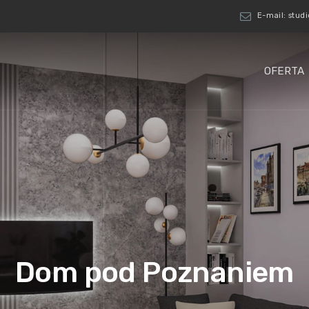
ue.tniopetra
OFERTA
Dom pod Poznaniem