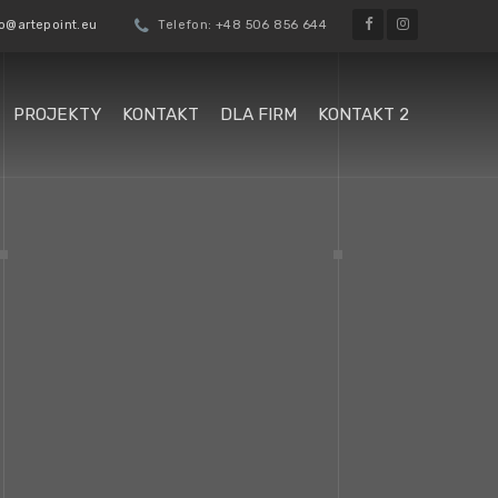
@oiduts :liam-E
Telefon: +48 506 856 644
PROJEKTY
KONTAKT
DLA FIRM
KONTAKT 2