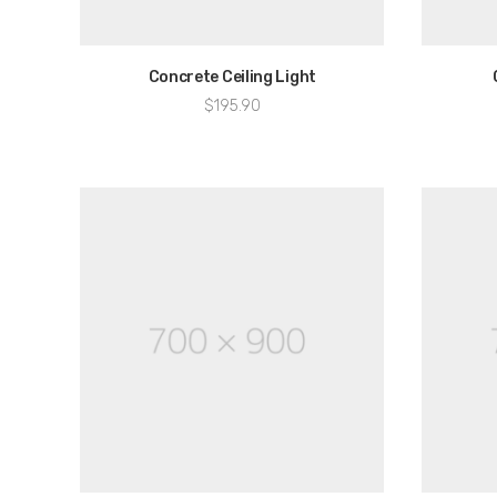
Concrete Ceiling Light
$
195.90