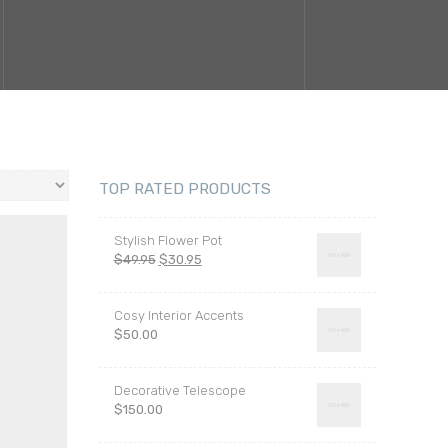
TOP RATED PRODUCTS
Stylish Flower Pot
Pierwotna
Aktualna
$
49.95
$
30.95
cena
cena
wynosiła:
wynosi:
Cosy Interior Accents
$49.95.
$30.95.
$
50.00
Decorative Telescope
$
150.00