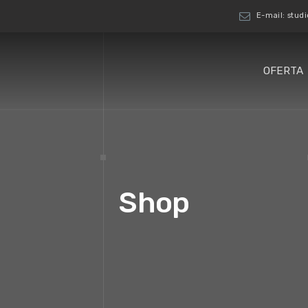
ue.tniopetra
OFERTA
Shop